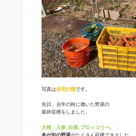
写真は
自宅の畑
です。
先日、去年の秋に撒いた野菜の
最終収穫をしました。
大根、人参､白菜､ブロッコリー
､
冬が旬の野菜
がたくさん収穫できました。