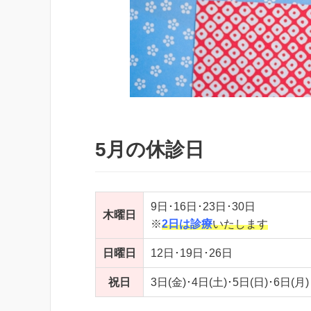
5月の休診日
9日･16日･23日･30日
木曜日
※
2日は診療
いたします
日曜日
12日･19日･26日
祝日
3日(金)･4日(土)･5日(日)･6日(月)